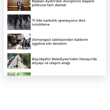
Başkan Aydın'dan Avrupa'nın başarılı
pilotuna tam destek
71 ilde narkotik operasyonu: 844
tutuklama
Osmangazi zabıtasından kaldırım
işgaline sıkı denetim
Büyükşehir Belediyesi'nden Panayır'da
altyapı ve ulaşım atağı
Kestel Aile Parkı yeni yüzüne kavuşuyor
Nilüfer'de yaya ve engelli yolları için
kapsamlı denetim