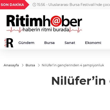
GEL
TND
BGN
VND
SON DAKİKA
15:56 - Uluslararası Bursa Festivali'nde çocu
1
18,1995
16,2318
28,0626
0,0018
gösteri
Gündem
Bursa
Sanat
Ekonomi
Anasayfa
Bursa
Nilüfer’in gençlerinden 4 şampiyonluk
Nilüfer’i