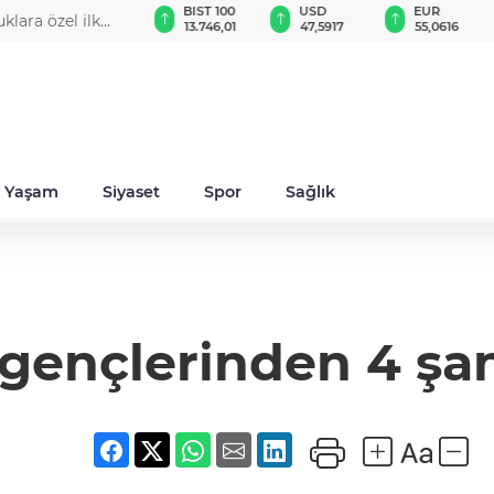
GAU/TRY
BIST 100
USD
EUR
klara özel ilk
6.531,69
13.746,01
47,5917
55,0616
Yaşam
Siyaset
Spor
Sağlık
n gençlerinden 4 ş