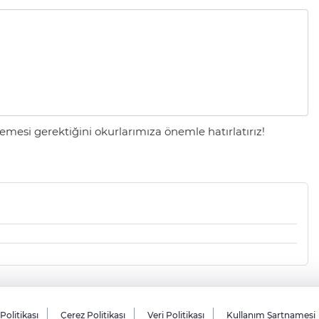
mesi gerektiğini okurlarımıza önemle hatırlatırız!
 Politikası
Çerez Politikası
Veri Politikası
Kullanım Şartnamesi