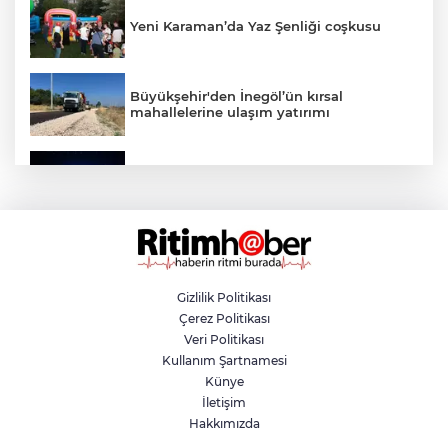
Yeni Karaman’da Yaz Şenliği coşkusu
Büyükşehir'den İnegöl’ün kırsal
mahallelerine ulaşım yatırımı
Bursa’dan Türkiye Yüzyılı’na dev sanayi
projesi
Aslı Hünel’den Bursa Festivali’nde
unutulmaz gece
Gizlilik Politikası
Çerez Politikası
Osmangazi Belediyesi istihdama köprü
Veri Politikası
olmayı sürdürüyor
Kullanım Şartnamesi
Künye
İletişim
Yıldırım’da çocuklar yazı bilim ve sanatla
Hakkımızda
değerlendiriyor