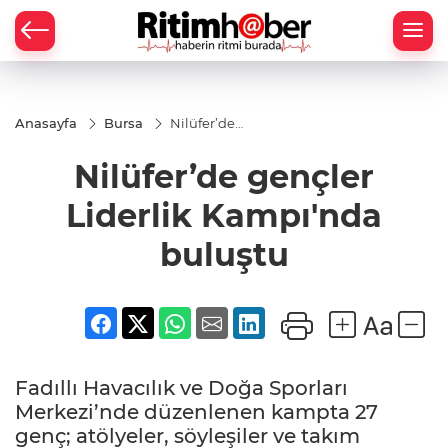
Anasayfa
Bursa
Nilüfer’de
gençler
Liderlik
Nilüfer’de gençler
Kampı'nda
buluştu
Liderlik Kampı'nda
buluştu
Fadıllı Havacılık ve Doğa Sporları
Merkezi’nde düzenlenen kampta 27
genç; atölyeler, söyleşiler ve takım