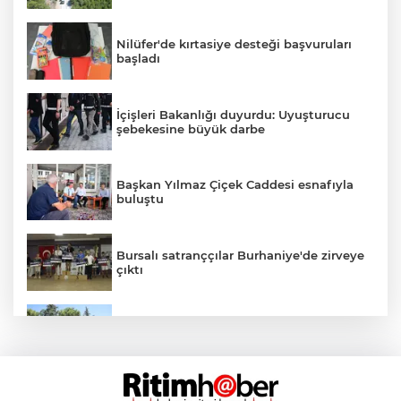
Nilüfer'de kırtasiye desteği başvuruları
başladı
İçişleri Bakanlığı duyurdu: Uyuşturucu
şebekesine büyük darbe
Başkan Yılmaz Çiçek Caddesi esnafıyla
buluştu
Bursalı satranççılar Burhaniye'de zirveye
çıktı
Osmangazi'de yeşil alanlar titizlikle
korunuyor