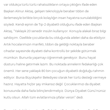
var oldukça türlü türlü rahatsızlıkların ortaya çıktığını ifade eden
Başkan Alinur Aktaş, gelişen teknolojiyle beraber tıbbın de
ilerlemesiyle birlikte birçok kolaylığın insan hayatına sunulabildiğini
söyledi. Kendi eşinin de Tip-2 diyabetli olduğunu ifade eden Başkan
Aktaş, “Yaklaşık 20 senedir insülin kullanıyor. Konuyla alakalı biraz bilgi
sahibiyim. Özellikle çocuklarda bu olduğunda aileleri daha da etkiliyor.
Artık hocalarımızın marifeti, tıbbın da geldiği noktayla beraber
cihazlar sayesinde diyabeti daha kontrollü bir şekilde götürmek
mümkün. Bununla yaşamayı öğrenmek gerekiyor. Bunu hayat
düsturu haline getirmek lazım. Bu noktada annelerin fedakarlığı çok
önemli. Her sene yaklaşık 80 bin çocuğun diyabetli doğduğu tahmin
ediliyor. Bursa Büyükşehir Belediyesi olarak her türlü desteği vermeye
hazırız. Hayatta hiçbir şey imkansız değil. Çocuklarımızı da diyabet
konusunda daha fazla bilinçlendirmeliyiz. Dünya Diyabet Günü’nünüz
kutlu olsun. Allah tüm evlatlarımıza şifalar versin” dedi.