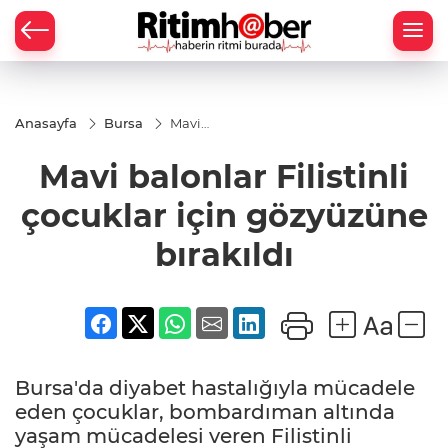
Anasayfa
Bursa
Mavi
balonlar
Filistinli
Mavi balonlar Filistinli
çocuklar
için
gözyüzüne
çocuklar için gözyüzüne
bırakıldı
bırakıldı
Bursa'da diyabet hastalığıyla mücadele
eden çocuklar, bombardıman altında
yaşam mücadelesi veren Filistinli