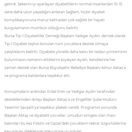
getirdi. Şekerini iyi ayarlayan diyabetlilerin normal insanlardan 10-15
sene daha uzun yaşadığını anlatan Sağlam, hiçbir diyabet
komplikasyonuna maruz kalmadan çok sağlıklı bir hayatı
kurgulamanın mümkün olduğunu belirtti.
Bursa Tip-1 Diyabetliler Derneği Başkanı Yadigar Aydın, dernek olarak
Tip-1 Diyabet teşhisi konulan tüm çocuklara destek olmaya
çalıştıklarını belirtti. Diyabete yönelik daha kalıcı bir tedavi yönteminin
bulunmasını temenni ettiklerini söyleyen Aydın, kendilerine her
zaman destek olan Bursa Büyükşehir Belediye Başkanı Alinur Aktaş’a
ve programa katılanlara teşekkür etti.
Konuşmaların ardından Erdal Eren ve Yadigar Aydın tarafından
desteklerinden dolayı Başkan Aktaş’a ve Engelliler Şube Müdürü
Yasemin Şavşatlı’ya teşekkür plaketi verildi. Programın sonunda
Başkan Aktaş ve diyabetli çocuklar, umudun simgesi olan mavi
balonları bu kez Filistin ve Gazze’deki çocukların tekrar özgürlüklerine
kavuşması dilekleriyle gökyüzüne uçurdular.