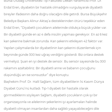
Bursa Uludağ Üniversitesi Tıp Fakültesi Dekan Yardımcısı Prof. Dr.
Erdal Eren, diyabetin bir hastalık olmadığını vurgulayarak diyabetli
bireyler ifadesinin daha doğru olacağını dile getirdi. Bursa Büyükşehir
Belediye Başkanı Alinur Aktaş’a desteklerinden ötürü teşekkür eden
Erdal Eren, “Diyabetli çocukların ailelerinde oldukça büyük yükler var.
Bir diyabetli günde en az 4 defa insülin yapması gerekiyor. En az 6 kez
kan şekerine bakmak zorunda. Kan şekerini etkileyen 42 faktör var.
Yapılan çalışmalarda bir diyabetlinin kan şekerini düzenlemek için
beyninde günde 300 kez uğraş verdiğini gösterdi. Biz onlara destek
vermeliyiz. Şuan en iyi destek de sensör. Bu sensör sayesinde bu 300
rakamını azaltabiliriz. Bir diyabetli anne ve babanın çocuğunu
düşündüğü an ise sonsuzdur” diye konuştu.
Başhekim Prof. Dr. Halil Sağlam, tüm diyabetlilerin 14 Kasım Dünya
Diyabet Günü’nü kutladı. Tip-1 diyabeti bir hastalık olarak
görmediklerini söyleyen Sağlam, diyabetli çocukların çok iyi bir
organizasyonla ve ailelerinin şekerlerini iyi ayarlamaları halinde
diyabetli olmayan insanlardan daha sağlıklı yaşayabileceğini dile