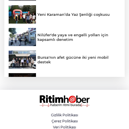
Yeni Karaman’da Yaz Şenliği coşkusu
Nilüfer'de yaya ve engelli yolları için
kapsamlı denetim
Bursa'nın afet gücüne iki yeni mobil
destek
Uluslararası Bursa Festivali'nde çocuklara
özel ilk gösteri
Trafikte tartıştığı sürücüye testereyle
saldırdı
Gizlilik Politikası
Çerez Politikası
Nilüfer'e 13 bin metrekare yeni yeşil alan
Veri Politikası