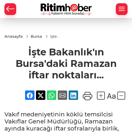
Anasayfa
Bursa
İşte
Bakanlık'ın
Bursa'daki
İşte Bakanlık'ın
Ramazan
iftar
noktaları...
Bursa'daki Ramazan
iftar noktaları...
Vakıf medeniyetinin köklü temsilcisi
Vakıflar Genel Müdürlüğü, Ramazan
ayında kuracağı iftar sofralarıyla birlik,