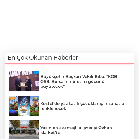
En Çok Okunan Haberler
Büyükşehir Başkan Vekili Biba: "KOBİ
OSB, Bursa'nın üretim gücünü
büyütecek"
Kestel'de yaz tatili çocuklar için sanatla
renklenecek
Yazın en avantajlı alışverişi Özhan
Market'te