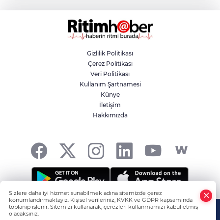
Nilüfer'de yaya ve engelli yolları için
kapsamlı denetim
Gizlilik Politikası
Çerez Politikası
Yazın en avantajlı alışverişi Özhan
Veri Politikası
Market'te
Kullanım Şartnamesi
Künye
İletişim
Yıldırım'da yaz tatili sporla geçiyor
Hakkımızda
Sizlere daha iyi hizmet sunabilmek adına sitemizde çerez
konumlandırmaktayız. Kişisel verileriniz, KVKK ve GDPR kapsamında
HABER YAZILIMI
ve TURKTICARET.NET projesidir Copyright© 2006-
toplanıp işlenir. Sitemizi kullanarak, çerezleri kullanmamızı kabul etmiş
olacaksınız.
2026 Tüm hakları saklıdır.