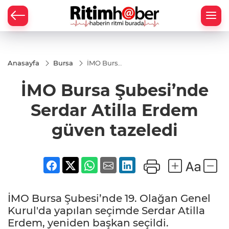
Anasayfa
Bursa
İMO Bursa
Şubesi’nde
Serdar
İMO Bursa Şubesi’nde
Atilla
Erdem
güven
Serdar Atilla Erdem
tazeledi
güven tazeledi
İMO Bursa Şubesi’nde 19. Olağan Genel
Kurul'da yapılan seçimde Serdar Atilla
Erdem, yeniden başkan seçildi.