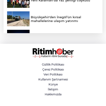
Yeni Karaman’da Yaz Şenliği coşkusu
Büyükşehir'den İnegöl’ün kırsal
mahallelerine ulaşım yatırımı
Bursa’dan Türkiye Yüzyılı’na dev sanayi
projesi
Aslı Hünel’den Bursa Festivali’nde
unutulmaz gece
Gizlilik Politikası
Çerez Politikası
Osmangazi Belediyesi istihdama köprü
Veri Politikası
olmayı sürdürüyor
Kullanım Şartnamesi
Künye
İletişim
Yıldırım’da çocuklar yazı bilim ve sanatla
Hakkımızda
değerlendiriyor