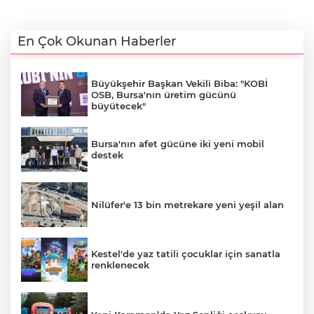
En Çok Okunan Haberler
Büyükşehir Başkan Vekili Biba: "KOBİ
OSB, Bursa'nın üretim gücünü
büyütecek"
Bursa'nın afet gücüne iki yeni mobil
destek
Nilüfer'e 13 bin metrekare yeni yeşil alan
Kestel'de yaz tatili çocuklar için sanatla
renklenecek