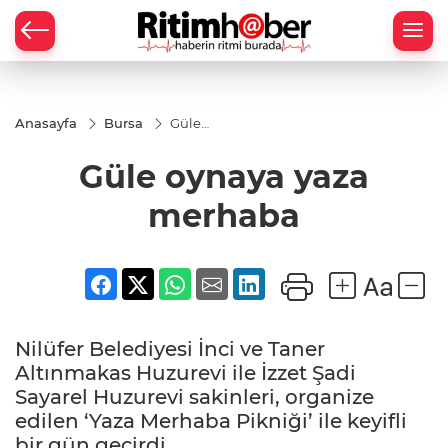
Anasayfa
Bursa
Güle
oynaya
yaza
Güle oynaya yaza
merhaba
merhaba
Nilüfer Belediyesi İnci ve Taner
Altınmakas Huzurevi ile İzzet Şadi
Sayarel Huzurevi sakinleri, organize
edilen ‘Yaza Merhaba Pikniği’ ile keyifli
bir gün geçirdi.