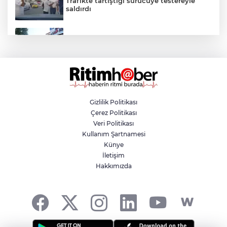
Trafikte tartıştığı sürücüye testereyle
saldırdı
Nilüfer'de yaya ve engelli yolları için
kapsamlı denetim
Bursa'da feci kaza! Motosikletli duvara
çarparak can verdi
Gizlilik Politikası
Çerez Politikası
Komşusunu silahla vurarak öldürdü! Evini
Veri Politikası
ve aracını ateşe verdi
Kullanım Şartnamesi
Künye
İletişim
Kestel'de yaz tatili çocuklar için sanatla
Hakkımızda
renklenecek