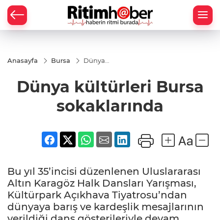
Anasayfa
Bursa
Dünya
kültürleri
Bursa
Dünya kültürleri Bursa
sokaklarında
sokaklarında
Bu yıl 35’incisi düzenlenen Uluslararası
Altın Karagöz Halk Dansları Yarışması,
Kültürpark Açıkhava Tiyatrosu’ndan
dünyaya barış ve kardeşlik mesajlarının
verildiği dans gösterileriyle devam