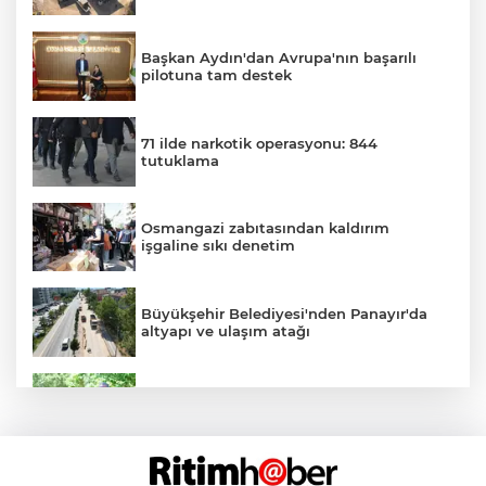
Başkan Aydın'dan Avrupa'nın başarılı
pilotuna tam destek
71 ilde narkotik operasyonu: 844
tutuklama
Osmangazi zabıtasından kaldırım
işgaline sıkı denetim
Büyükşehir Belediyesi'nden Panayır'da
altyapı ve ulaşım atağı
Kestel Aile Parkı yeni yüzüne kavuşuyor
Nilüfer'de yaya ve engelli yolları için