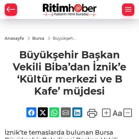
Anasayfa
Bursa
Büyükşehir
Başkan
Vekili
Büyükşehir Başkan
Biba’dan
İznik’e
‘Kültür
Vekili Biba’dan İznik’e
merkezi ve
B Kafe’
‘Kültür merkezi ve B
müjdesi
Kafe’ müjdesi
İznik’te temaslarda bulunan Bursa