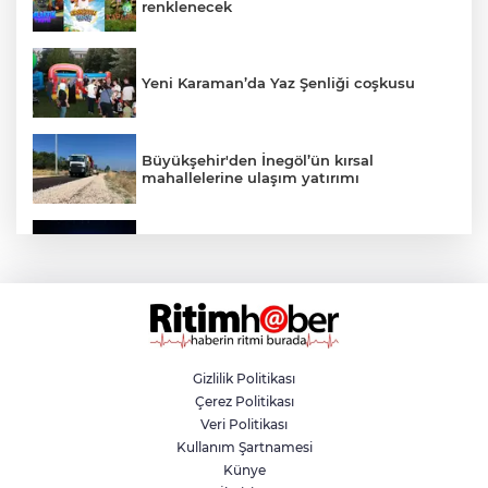
renklenecek
Yeni Karaman’da Yaz Şenliği coşkusu
Büyükşehir'den İnegöl’ün kırsal
mahallelerine ulaşım yatırımı
Bursa’dan Türkiye Yüzyılı’na dev sanayi
projesi
Aslı Hünel’den Bursa Festivali’nde
unutulmaz gece
Gizlilik Politikası
Çerez Politikası
Osmangazi Belediyesi istihdama köprü
Veri Politikası
olmayı sürdürüyor
Kullanım Şartnamesi
Künye