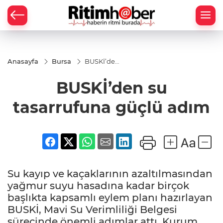
Anasayfa
Bursa
BUSKİ’den
su
tasarrufuna
BUSKİ’den su
güçlü adım
tasarrufuna güçlü adım
Su kayıp ve kaçaklarının azaltılmasından
yağmur suyu hasadına kadar birçok
başlıkta kapsamlı eylem planı hazırlayan
BUSKİ, Mavi Su Verimliliği Belgesi
sürecinde önemli adımlar attı. Kurum,