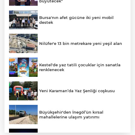
büyütecek"
Bursa'nın afet gücüne iki yeni mobil
destek
Nilüfer'e 13 bin metrekare yeni yeşil alan
Kestel'de yaz tatili çocuklar için sanatla
renklenecek
Yeni Karaman’da Yaz Şenliği coşkusu
Büyükşehir'den İnegöl’ün kırsal
mahallelerine ulaşım yatırımı