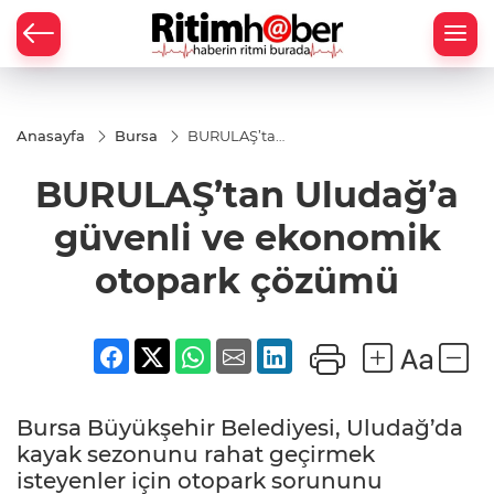
Anasayfa
Bursa
BURULAŞ’tan
Uludağ’a
güvenli ve
BURULAŞ’tan Uludağ’a
ekonomik
otopark
çözümü
güvenli ve ekonomik
otopark çözümü
Bursa Büyükşehir Belediyesi, Uludağ’da
kayak sezonunu rahat geçirmek
isteyenler için otopark sorununu