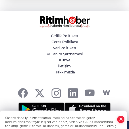
Bursa’dan Türkiye Yüzyılı’na dev sanayi
projesi
Aslı Hünel’den Bursa Festivali’nde
unutulmaz gece
Gizlilik Politikası
Çerez Politikası
Osmangazi Belediyesi istihdama köprü
Veri Politikası
olmayı sürdürüyor
Kullanım Şartnamesi
Künye
İletişim
Yıldırım’da çocuklar yazı bilim ve sanatla
Hakkımızda
değerlendiriyor
Sizlere daha iyi hizmet sunabilmek adına sitemizde çerez
konumlandırmaktayız. Kişisel verileriniz, KVKK ve GDPR kapsamında
HABER YAZILIMI
ve TURKTICARET.NET projesidir Copyright© 2006-
toplanıp işlenir. Sitemizi kullanarak, çerezleri kullanmamızı kabul etmiş