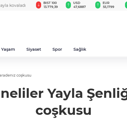
GAU/TRY
BIST 100
USD
EUR
cayla kovaladı
6.655,06
13.779,39
47,6887
55,1799
Yaşam
Siyaset
Spor
Sağlık
aradeniz coşkusu
liler Yayla Şenli
coşkusu