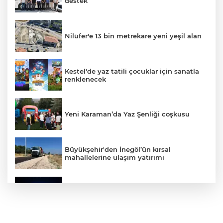
destek
Nilüfer'e 13 bin metrekare yeni yeşil alan
Kestel'de yaz tatili çocuklar için sanatla
renklenecek
Yeni Karaman’da Yaz Şenliği coşkusu
Büyükşehir'den İnegöl’ün kırsal
mahallelerine ulaşım yatırımı
Bursa’dan Türkiye Yüzyılı’na dev sanayi
projesi