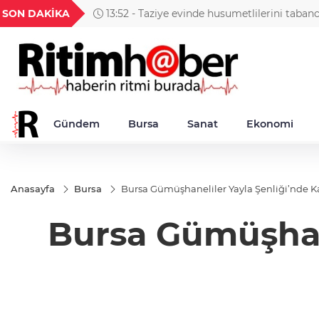
GEL
TND
BGN
VND
SON DAKİKA
13:52 - Taziye evinde husumetlilerini taban
1
18,2366
16,2372
27,9743
0,0018
Gündem
Bursa
Sanat
Ekonomi
Anasayfa
Bursa
Bursa Gümüşhaneliler Yayla Şenliği’nde K
Bursa Gümüşhane