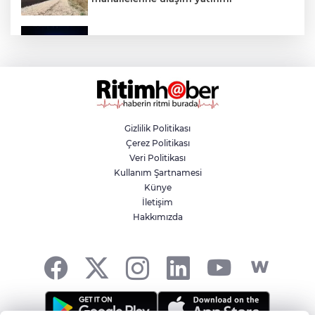
Bursa’dan Türkiye Yüzyılı’na dev sanayi
projesi
Aslı Hünel’den Bursa Festivali’nde
unutulmaz gece
Gizlilik Politikası
Çerez Politikası
Osmangazi Belediyesi istihdama köprü
Veri Politikası
olmayı sürdürüyor
Kullanım Şartnamesi
Künye
İletişim
Yıldırım’da çocuklar yazı bilim ve sanatla
Hakkımızda
değerlendiriyor