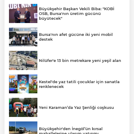
Büyükşehir Başkan Vekili Biba: "KOBİ
OSB, Bursa'nın üretim gücünü
büyütecek"
Bursa'nın afet gücüne iki yeni mobil
destek
Nilüfer'e 13 bin metrekare yeni yeşil alan
Kestel'de yaz tatili çocuklar için sanatla
renklenecek
Yeni Karaman’da Yaz Şenliği coşkusu
Büyükşehir'den İnegöl’ün kırsal
mahallelerine ulaşım yatırımı