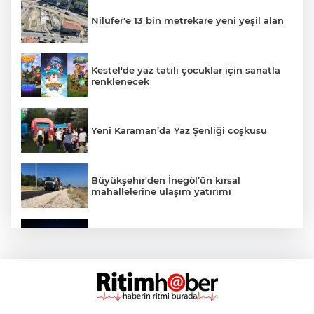
Nilüfer'e 13 bin metrekare yeni yeşil alan
Kestel'de yaz tatili çocuklar için sanatla
renklenecek
Yeni Karaman’da Yaz Şenliği coşkusu
Büyükşehir'den İnegöl’ün kırsal
mahallelerine ulaşım yatırımı
Bursa’dan Türkiye Yüzyılı’na dev sanayi
projesi
Aslı Hünel’den Bursa Festivali’nde
unutulmaz gece