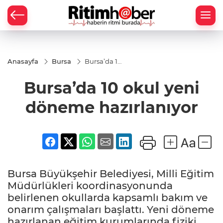
Anasayfa
Bursa
Bursa’da 10
okul yeni
döneme
Bursa’da 10 okul yeni
hazırlanıyor
döneme hazırlanıyor
Bursa Büyükşehir Belediyesi, Milli Eğitim
Müdürlükleri koordinasyonunda
belirlenen okullarda kapsamlı bakım ve
onarım çalışmaları başlattı. Yeni döneme
hazırlanan eğitim kurumlarında fiziki