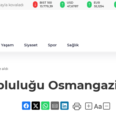
GAU/TRY
BIST 100
USD
EUR
cayla kovaladı
6.660,55
13.779,39
47,6787
55,1254
Yaşam
Siyaset
Spor
Sağlık
 aldı
pluluğu Osmangazi’