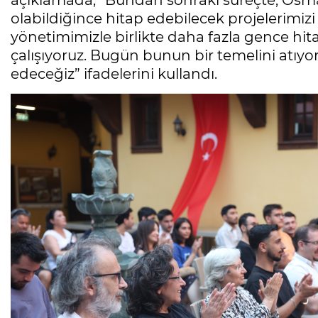
açıklamada, “Bundan sonraki süreçte, Osma
olabildiğince hitap edebilecek projelerimiz
yönetimimizle birlikte daha fazla gence hi
çalışıyoruz. Bugün bunun bir temelini atıy
edeceğiz” ifadelerini kullandı.