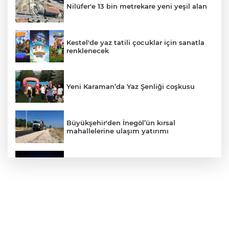
Nilüfer'e 13 bin metrekare yeni yeşil alan
Kestel'de yaz tatili çocuklar için sanatla
renklenecek
Yeni Karaman’da Yaz Şenliği coşkusu
Büyükşehir'den İnegöl’ün kırsal
mahallelerine ulaşım yatırımı
Bursa’dan Türkiye Yüzyılı’na dev sanayi
projesi
Aslı Hünel’den Bursa Festivali’nde
unutulmaz gece