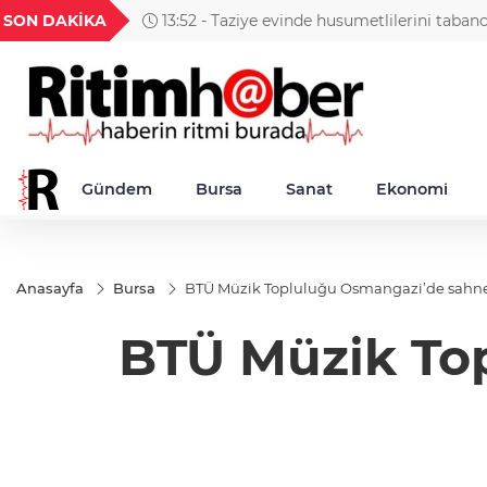
GEL
TND
BGN
VND
SON DAKİKA
13:52 - Taziye evinde husumetlilerini taban
49
18,2677
16,3788
27,9743
0,0018
Gündem
Bursa
Sanat
Ekonomi
Anasayfa
Bursa
BTÜ Müzik Topluluğu Osmangazi’de sahne
BTÜ Müzik To