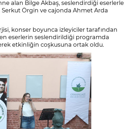
hne alan Bilge Akbaş, seslendirdiği eserlerle
rda Serkut Örgin ve cajonda Ahmet Arda
si, konser boyunca izleyiciler tarafından
nden eserlerin seslendirildiği programda
erek etkinliğin coşkusuna ortak oldu.