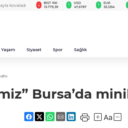
GAU/TRY
BIST 100
USD
EUR
cayla kovaladı
6.660,55
13.779,39
47,6787
55,1254
Yaşam
Siyaset
Spor
Sağlık
uştu
miz” Bursa’da mini