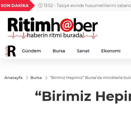
GEL
TND
BGN
VND
SON DAKİKA
13:52 - Taziye evinde husumetlilerini taban
49
18,2677
16,3788
27,9743
0,0018
Gündem
Bursa
Sanat
Ekonomi
Anasayfa
Bursa
“Birimiz Hepimiz” Bursa’da miniklerle bul
“Birimiz Hepi