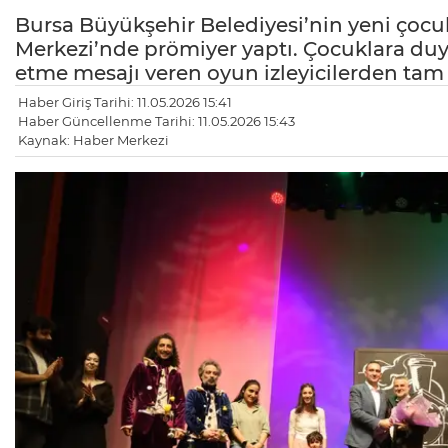
Bursa Büyükşehir Belediyesi’nin yeni çocu
Merkezi’nde prömiyer yaptı. Çocuklara duyg
etme mesajı veren oyun izleyicilerden tam 
Haber Giriş Tarihi: 11.05.2026 15:41
Haber Güncellenme Tarihi: 11.05.2026 15:43
Kaynak: Haber Merkezi