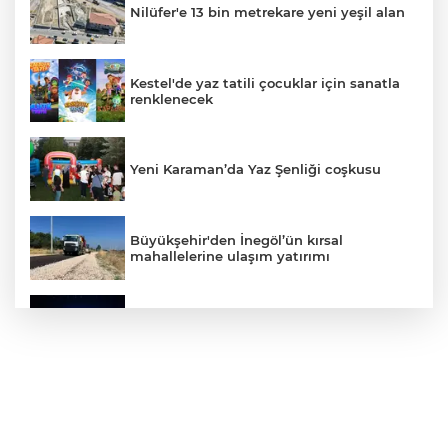
Nilüfer'e 13 bin metrekare yeni yeşil alan
Kestel'de yaz tatili çocuklar için sanatla
renklenecek
Yeni Karaman’da Yaz Şenliği coşkusu
Büyükşehir'den İnegöl’ün kırsal
mahallelerine ulaşım yatırımı
Bursa’dan Türkiye Yüzyılı’na dev sanayi
projesi
Aslı Hünel’den Bursa Festivali’nde
unutulmaz gece