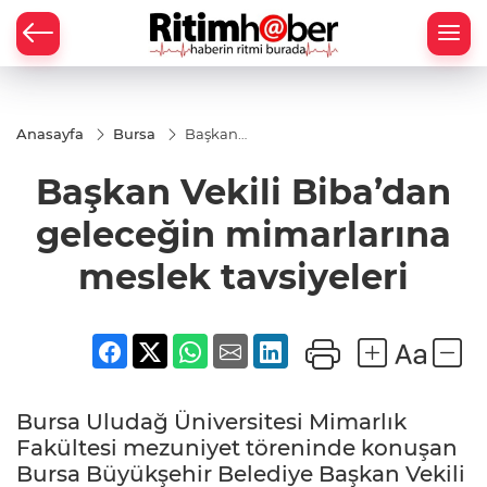
Anasayfa
Bursa
Başkan
Vekili
Biba’dan
Başkan Vekili Biba’dan
geleceğin
mimarlarına
meslek
geleceğin mimarlarına
tavsiyeleri
meslek tavsiyeleri
Bursa Uludağ Üniversitesi Mimarlık
Fakültesi mezuniyet töreninde konuşan
Bursa Büyükşehir Belediye Başkan Vekili