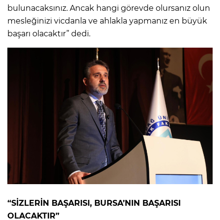
bulunacaksınız. Ancak hangi görevde olursanız olun
mesleğinizi vicdanla ve ahlakla yapmanız en büyük
başarı olacaktır” dedi.
“SİZLERİN BAŞARISI, BURSA’NIN BAŞARISI
OLACAKTIR”