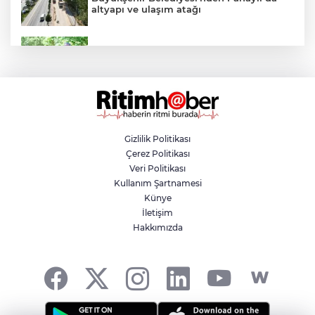
altyapı ve ulaşım atağı
Kestel Aile Parkı yeni yüzüne kavuşuyor
Nilüfer'de yaya ve engelli yolları için
kapsamlı denetim
Gizlilik Politikası
Çerez Politikası
Yazın en avantajlı alışverişi Özhan
Veri Politikası
Market'te
Kullanım Şartnamesi
Künye
İletişim
Yıldırım'da yaz tatili sporla geçiyor
Hakkımızda