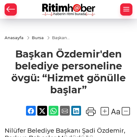
Anasayfa
Bursa
Başkan
Özdemir'den
belediye
Başkan Özdemir'den
personeline
övgü:
“Hizmet
belediye personeline
gönülle
başlar”
övgü: “Hizmet gönülle
başlar”
Nilüfer Belediye Başkanı Şadi Özdemir,