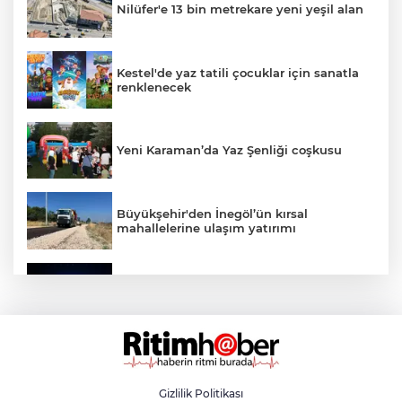
Nilüfer'e 13 bin metrekare yeni yeşil alan
Kestel'de yaz tatili çocuklar için sanatla
renklenecek
Yeni Karaman’da Yaz Şenliği coşkusu
Büyükşehir'den İnegöl’ün kırsal
mahallelerine ulaşım yatırımı
Bursa’dan Türkiye Yüzyılı’na dev sanayi
projesi
Aslı Hünel’den Bursa Festivali’nde
unutulmaz gece
Gizlilik Politikası