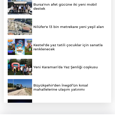
Bursa'nın afet gücüne iki yeni mobil
destek
Nilüfer'e 13 bin metrekare yeni yeşil alan
Kestel'de yaz tatili çocuklar için sanatla
renklenecek
Yeni Karaman’da Yaz Şenliği coşkusu
Büyükşehir'den İnegöl’ün kırsal
mahallelerine ulaşım yatırımı
Bursa’dan Türkiye Yüzyılı’na dev sanayi
projesi