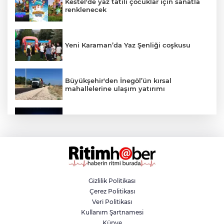
Kestel'de yaz tatili çocuklar için sanatla
renklenecek
Yeni Karaman’da Yaz Şenliği coşkusu
Büyükşehir'den İnegöl’ün kırsal
mahallelerine ulaşım yatırımı
Bursa’dan Türkiye Yüzyılı’na dev sanayi
projesi
Aslı Hünel’den Bursa Festivali’nde
unutulmaz gece
Gizlilik Politikası
Çerez Politikası
Osmangazi Belediyesi istihdama köprü
Veri Politikası
olmayı sürdürüyor
Kullanım Şartnamesi
Künye