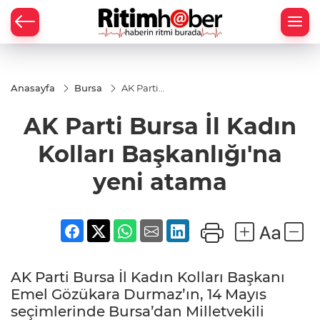
Anasayfa
Bursa
AK Parti
Bursa İl
Kadın Kolları
AK Parti Bursa İl Kadın
Başkanlığı'na
yeni atama
Kolları Başkanlığı'na
yeni atama
AK Parti Bursa İl Kadın Kolları Başkanı
Emel Gözükara Durmaz’ın, 14 Mayıs
seçimlerinde Bursa’dan Milletvekili