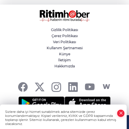
Yıldırım’da yeni imar yolları için ilk
kazma vuruldu
Gizlilik Politikası
Çerez Politikası
Kestel Belediyesi'nden yeni eğitim yılı
Veri Politikası
öncesi okullarda yoğun mesai
Kullanım Şartnamesi
Künye
İletişim
Büyükşehir ile Keles'te ulaşım kalitesi
Hakkımızda
artıyor
Sizlere daha iyi hizmet sunabilmek adına sitemizde çerez
konumlandırmaktayız. Kişisel verileriniz, KVKK ve GDPR kapsamında
HABER YAZILIMI
ve TURKTICARET.NET projesidir Copyright© 2006-
toplanıp işlenir. Sitemizi kullanarak, çerezleri kullanmamızı kabul etmiş
olacaksınız.
2026 Tüm hakları saklıdır.
Anasayfa
Haber Ara