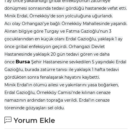
1 ay önce yakalandığı gribal enfeksiyonun zatürreye
dönüşmesi sonrasında tedavi gördüğü hastanede vefat etti.
Minik Erdal, Örnekköy’de son yolculuğuna uğurlandı.
Acı olay Orhangazi’ye bağlı Örnekköy Mahallesinde yaşandı.
Alınan bilgiye göre Turgay ve Fatma Gazioğlu’nun 3
çocuklarından en küçük olanı Erdal Gazioğlu, yaklaşık 1 ay
önce gribal enfeksiyon geçirdi. Orhangazi Devlet
Hastanesinde yaklaşık 20 gün tedavi gören ve daha
Bursa
önce
Şehir Hastanesine sevkedilen 5 yaşındaki Erdal
Gazioğlu, burada zatürre tanısı ile yaklaşık 1 hafta tedavi
gördükten sonra fenalaşarak hayatını kaybetti.
Minik Erdal’ın ölümü ailesi ve yakınlarını yasa boğarken,
Erdal Gazioğlu, Örnekköy Camisi'nde kılınan cenaze
namazının ardından toprağa verildi. Erdal’ın cenaze
töreninde gözyaşları sel oldu.
Yorum Ekle