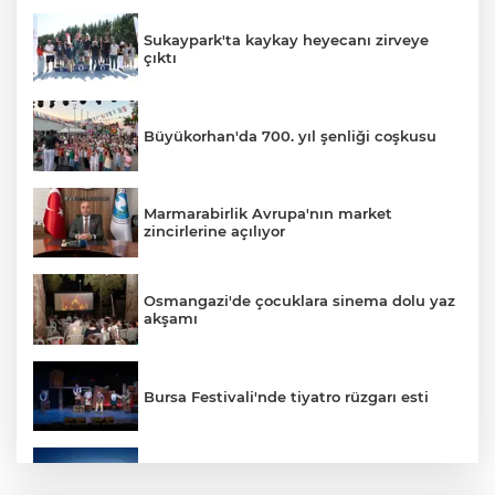
Sukaypark'ta kaykay heyecanı zirveye
çıktı
Büyükorhan'da 700. yıl şenliği coşkusu
Marmarabirlik Avrupa'nın market
zincirlerine açılıyor
Osmangazi'de çocuklara sinema dolu yaz
akşamı
Bursa Festivali'nde tiyatro rüzgarı esti
UİB Temmuz ayında 3,9 milyar dolarlık
ihracata ulaştı