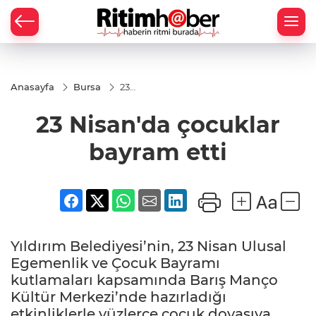
Anasayfa
Bursa
23
Nisan'da
çocuklar
23 Nisan'da çocuklar
bayram
etti
bayram etti
Yıldırım Belediyesi’nin, 23 Nisan Ulusal
Egemenlik ve Çocuk Bayramı
kutlamaları kapsamında Barış Manço
Kültür Merkezi’nde hazırladığı
etkinliklerle yüzlerce çocuk doyasıya