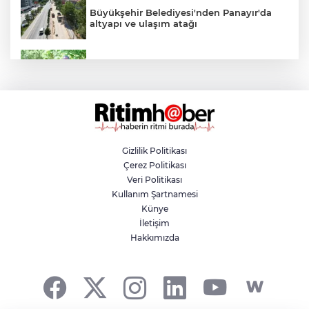
Büyükşehir Belediyesi'nden Panayır'da
altyapı ve ulaşım atağı
Kestel Aile Parkı yeni yüzüne kavuşuyor
Nilüfer'de yaya ve engelli yolları için
kapsamlı denetim
Gizlilik Politikası
Çerez Politikası
Yazın en avantajlı alışverişi Özhan
Veri Politikası
Market'te
Kullanım Şartnamesi
Künye
İletişim
Yıldırım'da yaz tatili sporla geçiyor
Hakkımızda