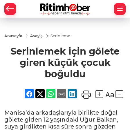
Anasayfa
Asayiş
Serinlemek
için gölete
giren
Serinlemek için gölete
küçük
çocuk
boğuldu
giren küçük çocuk
boğuldu
Manisa’da arkadaşlarıyla birlikte doğal
gölete giden 12 yaşındaki Uğur Balkan,
suya girdikten kısa süre sonra gözden