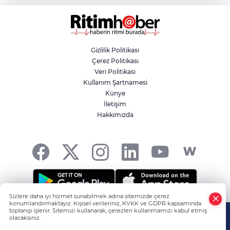
Aslı Hünel’den Bursa Festivali’nde
unutulmaz gece
Gizlilik Politikası
Çerez Politikası
Osmangazi Belediyesi istihdama köprü
Veri Politikası
olmayı sürdürüyor
Kullanım Şartnamesi
Künye
İletişim
Yıldırım’da çocuklar yazı bilim ve sanatla
Hakkımızda
değerlendiriyor
Sizlere daha iyi hizmet sunabilmek adına sitemizde çerez
konumlandırmaktayız. Kişisel verileriniz, KVKK ve GDPR kapsamında
HABER YAZILIMI
ve TURKTICARET.NET projesidir Copyright© 2006-
toplanıp işlenir. Sitemizi kullanarak, çerezleri kullanmamızı kabul etmiş
olacaksınız.
2026 Tüm hakları saklıdır.
Anasayfa
Haber Ara