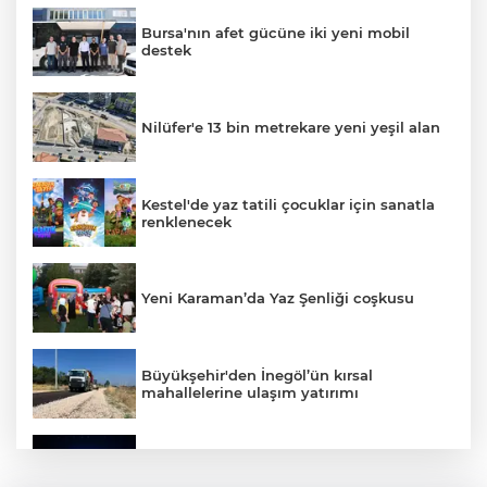
Bursa'nın afet gücüne iki yeni mobil
destek
Nilüfer'e 13 bin metrekare yeni yeşil alan
Kestel'de yaz tatili çocuklar için sanatla
renklenecek
Yeni Karaman’da Yaz Şenliği coşkusu
Büyükşehir'den İnegöl’ün kırsal
mahallelerine ulaşım yatırımı
Bursa’dan Türkiye Yüzyılı’na dev sanayi
projesi