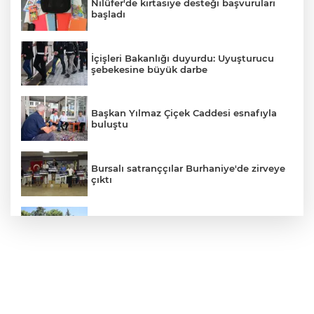
Nilüfer'de kırtasiye desteği başvuruları
başladı
İçişleri Bakanlığı duyurdu: Uyuşturucu
şebekesine büyük darbe
Başkan Yılmaz Çiçek Caddesi esnafıyla
buluştu
Bursalı satranççılar Burhaniye'de zirveye
çıktı
Osmangazi'de yeşil alanlar titizlikle
korunuyor
Bursa Festivali'nde tiyatro rüzgarı esti