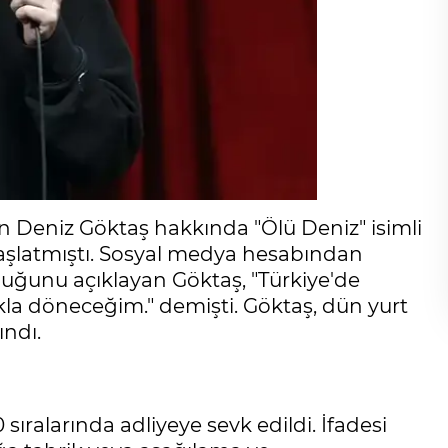
 Deniz Göktaş hakkında "Ölü Deniz" isimli
aşlatmıştı. Sosyal medya hesabından
lduğunu açıklayan Göktaş, "Türkiye'de
kla döneceğim." demişti. Göktaş, dün yurt
ndı.
sıralarında adliyeye sevk edildi. İfadesi