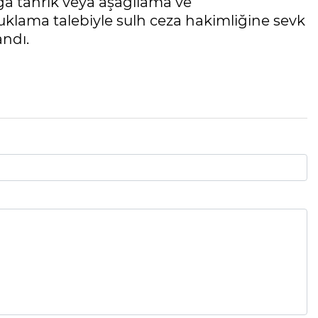
a tahrik veya aşağılama ve
lama talebiyle sulh ceza hakimliğine sevk
andı.