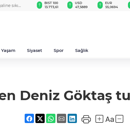
GAU/TRY
BIST 100
USD
EUR
aline sıkı
6.533,29
13.773,61
47,5889
55,0694
Yaşam
Siyaset
Spor
Sağlık
n Deniz Göktaş tu