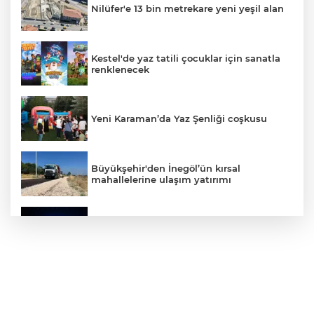
Nilüfer'e 13 bin metrekare yeni yeşil alan
Kestel'de yaz tatili çocuklar için sanatla
renklenecek
Yeni Karaman’da Yaz Şenliği coşkusu
Büyükşehir'den İnegöl’ün kırsal
mahallelerine ulaşım yatırımı
Bursa’dan Türkiye Yüzyılı’na dev sanayi
projesi
Aslı Hünel’den Bursa Festivali’nde
unutulmaz gece