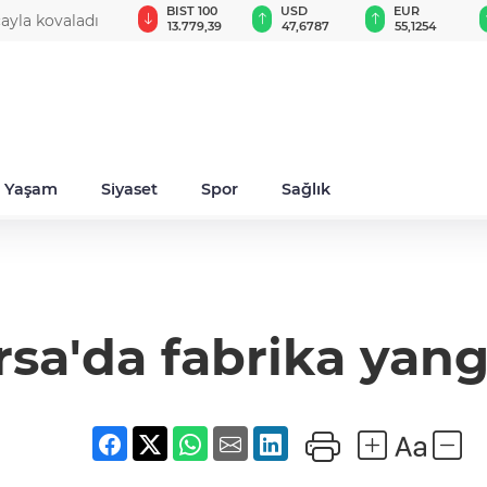
GAU/TRY
BIST 100
USD
EUR
cayla kovaladı
6.660,55
13.779,39
47,6787
55,1254
Yaşam
Siyaset
Spor
Sağlık
sa'da fabrika yang