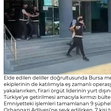
Elde edilen deliller doğrultusunda Bursa mer
ekiplerinin de katılımıyla eş zamanlı oper
yakalanırken, firari örgüt liderinin yurt dış
Türkiye'ye getirilmesi amacıyla kırmızı bülten
Emniyetteki işlemleri tamamlanan 9 şüpheli
Orhangazi Adliyesi'ne sevk edilirken, 7 kişi 