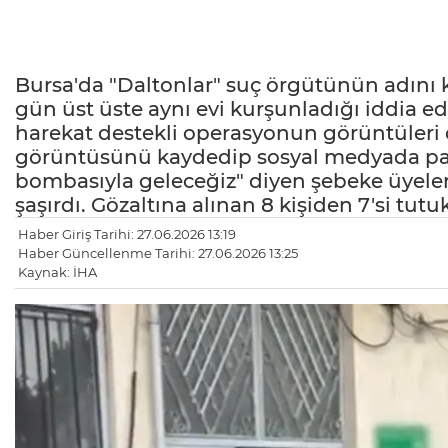
Bursa'da "Daltonlar" suç örgütünün adını ku
gün üst üste aynı evi kurşunladığı iddia ed
harekat destekli operasyonun görüntüleri o
görüntüsünü kaydedip sosyal medyada payl
bombasıyla geleceğiz" diyen şebeke üyeleri
şaşırdı. Gözaltına alınan 8 kişiden 7'si tutu
Haber Giriş Tarihi: 27.06.2026 13:19
Haber Güncellenme Tarihi: 27.06.2026 13:25
Kaynak: İHA