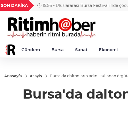
GEL
TND
BGN
VND
SON DAKİKA
15:56 - Uluslararası Bursa Festivali'nde çocu
22
18,2364
16,2316
27,9743
0,0018
gösteri
Gündem
Bursa
Sanat
Ekonomi
Anasayfa
Asayiş
Bursa'da daltonların adını kullanan örgü
Bursa'da dalto