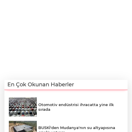
En Çok Okunan Haberler
Otomotiv endüstrisi ihracatta yine ilk
sırada
BUSKİ'den Mudanya'nın su altyapısına