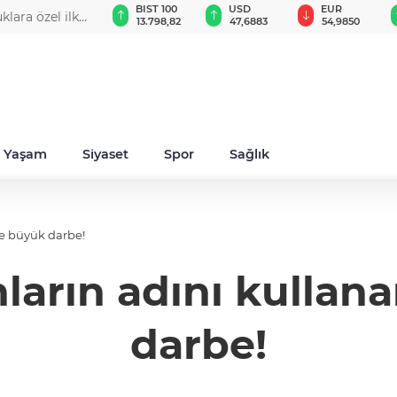
GAU/TRY
BIST 100
USD
EUR
klara özel ilk
6.540,38
13.798,82
47,6883
54,9850
Yaşam
Siyaset
Spor
Sağlık
te büyük darbe!
nların adını kullan
darbe!