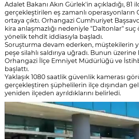
Adalet Bakanı Akın Gürlek'in açıkladığı, 81 i
gerçekleştirilen eş zamanlı operasyonların
ortaya çıktı. Orhangazi Cumhuriyet Başsavc
kira anlaşmazlığı nedeniyle "Daltonlar" suç
yönelik tehdit iddiasıyla başladı.
Soruşturma devam ederken, müştekilerin yaş
peşe silahlı saldırıya uğradı. Bunun üzeri
Orhangazi İlçe Emniyet Müdürlüğü ve İstihb
başlattı.
Yaklaşık 1080 saatlik güvenlik kamerası görü
gerçekleştiren şüphelilerin ilçe dışından ge
yeniden ilçeden ayrıldıklarını belirledi.