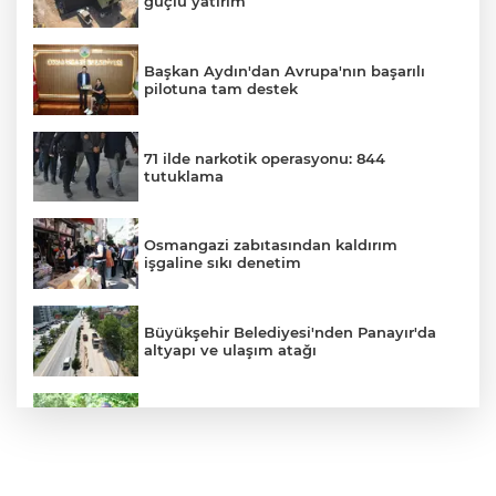
güçlü yatırım
Başkan Aydın'dan Avrupa'nın başarılı
pilotuna tam destek
71 ilde narkotik operasyonu: 844
tutuklama
Osmangazi zabıtasından kaldırım
işgaline sıkı denetim
Büyükşehir Belediyesi'nden Panayır'da
altyapı ve ulaşım atağı
Kestel Aile Parkı yeni yüzüne kavuşuyor