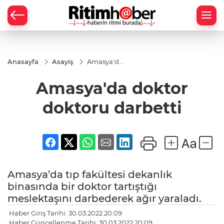
Anasayfa
Asayiş
Amasya'da
doktor
doktoru
Amasya'da doktor
darbetti
doktoru darbetti
Amasya’da tıp fakültesi dekanlık
binasında bir doktor tartıştığı
meslektaşını darbederek ağır yaraladı.
Haber Giriş Tarihi: 30.03.2022 20:09
Haber Güncellenme Tarihi: 30.03.2022 20:09